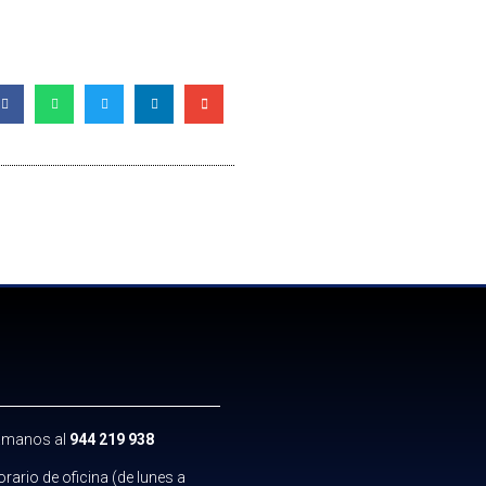
llámanos al
944 219 938
orario de oficina (de lunes a