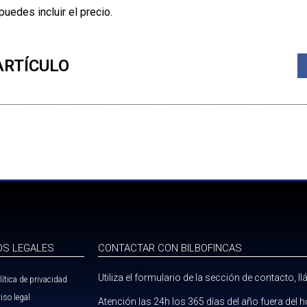
uedes incluir el precio.
ARTÍCULO
OS LEGALES
CONTACTAR CON BILBOFINCAS
Utiliza el formulario de la sección de contacto, 
lítica de privacidad
iso legal
Atención las 24h los 365 días del año fuera del h