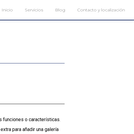
Inicio
Servicios
Blog
Contacto y localización
 funciones o características.
extra para añadir una galería